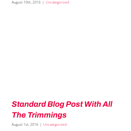
August 10th, 2016
|
Uncategorized
Standard Blog Post With All
The Trimmings
August 1st, 2016
|
Uncategorized