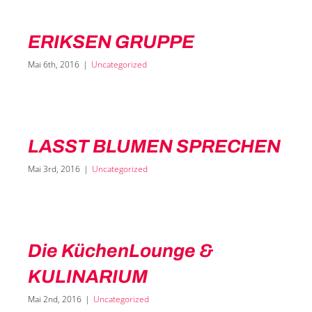
ERIKSEN GRUPPE
Mai 6th, 2016
|
Uncategorized
LASST BLUMEN SPRECHEN
Mai 3rd, 2016
|
Uncategorized
Die KüchenLounge &
KULINARIUM
Mai 2nd, 2016
|
Uncategorized