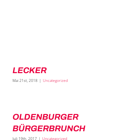
LECKER
Mai 21st, 2018
|
Uncategorized
OLDENBURGER
BÜRGERBRUNCH
Juli 19th, 2017
|
Uncategorized