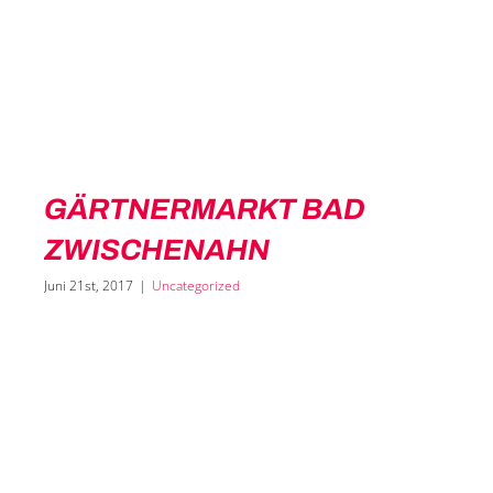
GÄRTNERMARKT BAD
ZWISCHENAHN
Juni 21st, 2017
|
Uncategorized